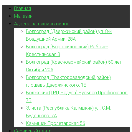
Главная
Магазин
Адреса наших магазинов
Волгоград (Дзержинский район) ул. 8-й
Воздушной Армии, 28А
Волгоград (Ворошиловский) Рабоче-
Крестьянская 3
Волгоград (Красноармейский район) 50 лет
Октября 20А
Волгоград (Тракторозаводский район)
площадь Дзержинского, 1Б
Волжский (ТРЦ Радуга) Бульвар Профсоюзов
7Б
Элиста (Республика Калмыкия) ул. С.М.
Будённого, 7А
Камышин Пролетарская 56
Сервисный центр