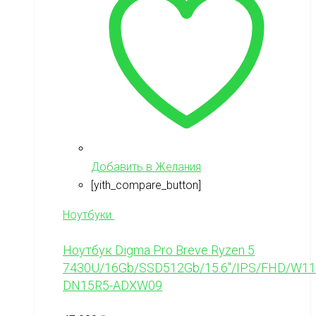
Добавить в Желания
[yith_compare_button]
Ноутбуки
Ноутбук Digma Pro Breve Ryzen 5
7430U/16Gb/SSD512Gb/15.6″/IPS/FHD/W11P
DN15R5-ADXW09