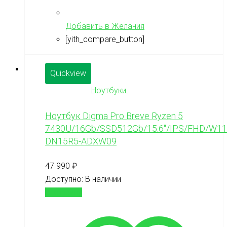
Добавить в Желания
[yith_compare_button]
Quickview
Ноутбуки
Ноутбук Digma Pro Breve Ryzen 5
7430U/16Gb/SSD512Gb/15.6″/IPS/FHD/W11P
DN15R5-ADXW09
47 990
₽
Доступно:
В наличии
В корзину