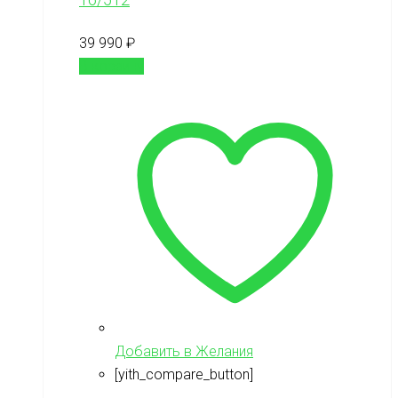
39 990
₽
В корзину
Добавить в Желания
[yith_compare_button]