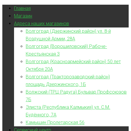
Главная
Магазин
Адреса наших магазинов
Волгоград (Дзержинский район) ул. 8-й
Воздушной Армии, 28А
Волгоград (Ворошиловский) Рабоче-
Крестьянская 3
Волгоград (Красноармейский район) 50 лет
Октября 20А
Волгоград (Тракторозаводский район)
площадь Дзержинского, 1Б
Волжский (ТРЦ Радуга) Бульвар Профсоюзов
7Б
Элиста (Республика Калмыкия) ул. С.М.
Будённого, 7А
Камышин Пролетарская 56
Сервисный центр