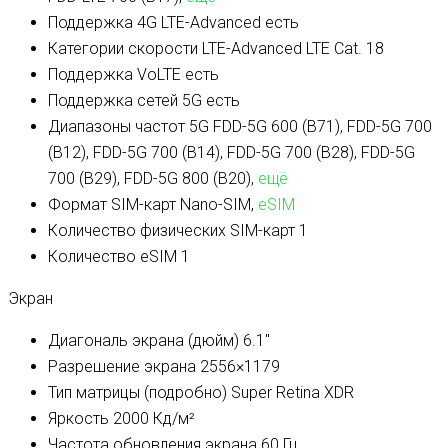
Поддержка 4G LTE-Advanced
есть
Категории скорости LTE-Advanced
LTE Cat. 18
Поддержка VoLTE
есть
Поддержка сетей 5G
есть
Диапазоны частот 5G
FDD-5G 600 (B71), FDD-5G 700
(B12), FDD-5G 700 (B14), FDD-5G 700 (B28), FDD-5G
700 (B29), FDD-5G 800 (B20),
ещё
Формат SIM-карт
Nano-SIM,
eSIM
Количество физических SIM-карт
1
Количество eSIM
1
Экран
Диагональ экрана (дюйм)
6.1″
Разрешение экрана
2556×1179
Тип матрицы (подробно)
Super Retina XDR
Яркость
2000 Кд/м²
Частота обновления экрана
60 Гц