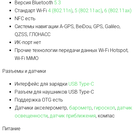
Версия Bluetooth
5.3
Стандарт Wi-Fi
4 (802.11n)
,
5 (802.11ac)
,
6 (802.11ax)
NFC
есть
Системы навигации
A-GPS, BeiDou, GPS, Galileo,
QZSS, ГЛОНАСС
ИК-порт
нет
Прочие технологии передачи данных
Wi-Fi Hotspot,
Wi-Fi MiMO
Разъемы и датчики
Интерфейс для зарядки
USB Type-C
Разъем для наушников
USB Type-C
Поддержка OTG
есть
Датчики
акселерометр,
барометр
,
гироскоп
,
датчик
освещенности
,
датчик приближения
, компас
Питание