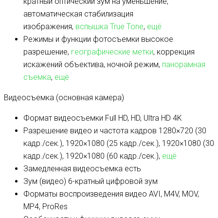
кратный оптический зум на уменьшение,
автоматическая стабилизация
изображения,
вспышка True Tone
,
ещё
Режимы и функции фотосъемки
высокое
разрешение,
географические метки
, коррекция
искажений объектива, ночной режим,
панорамная
съемка
,
ещё
Видеосъемка (основная камера)
Формат видеосъемки
Full HD, HD, Ultra HD 4K
Разрешение видео и частота кадров
1280×720 (30
кадр./сек.), 1920×1080 (25 кадр./сек.), 1920×1080 (30
кадр./сек.), 1920×1080 (60 кадр./сек.),
ещё
Замедленная видеосъемка
есть
Зум (видео)
6-кратный цифровой зум
Форматы воспроизведения видео
AVI, M4V, MOV,
MP4, ProRes