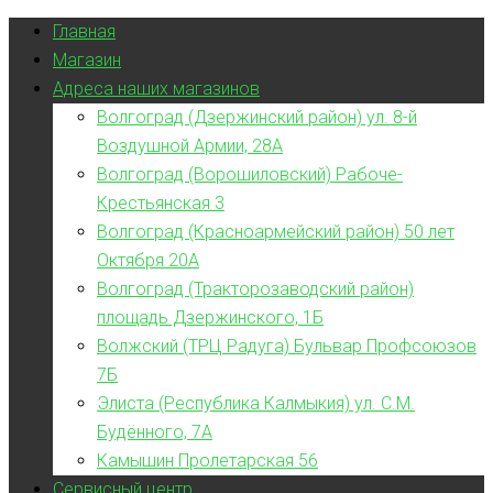
Главная
Магазин
Адреса наших магазинов
Волгоград (Дзержинский район) ул. 8-й
Воздушной Армии, 28А
Волгоград (Ворошиловский) Рабоче-
Крестьянская 3
Волгоград (Красноармейский район) 50 лет
Октября 20А
Волгоград (Тракторозаводский район)
площадь Дзержинского, 1Б
Волжский (ТРЦ Радуга) Бульвар Профсоюзов
7Б
Элиста (Республика Калмыкия) ул. С.М.
Будённого, 7А
Камышин Пролетарская 56
Сервисный центр