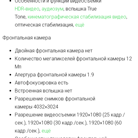
Особенности и функции видеосъемки
HDR‑видео
,
аудиозум
, вспышка True
Tone,
кинематографическая стабилизация видео
,
оптическая стабилизация,
ещё
Фронтальная камера
Двойная фронтальная камера
нет
Количество мегапикселей фронтальной камеры
12
Мп
Апертура фронтальной камеры
1.9
Автофокусировка
есть
Встроенная вспышка
нет
Разрешение снимков фронтальной
камеры
4032×3024
Разрешение видеосъемки
1920×1080 (25 кадр./
сек.), 1920×1080 (30 кадр./сек.), 1920×1080 (60
кадр./сек.),
ещё