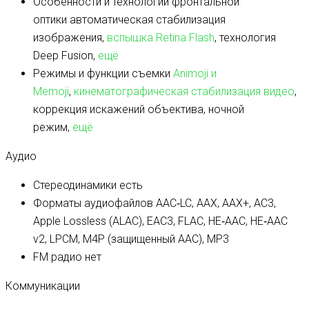
Особенности и технологии фронтальной
оптики
автоматическая стабилизация
изображения,
вспышка Retina Flash
, технология
Deep Fusion,
ещё
Режимы и функции съемки
Animoji и
Memoji
,
кинематографическая стабилизация видео
,
коррекция искажений объектива, ночной
режим,
ещё
Аудио
Стереодинамики
есть
Форматы аудиофайлов
AAC‑LC, AAX, AAX+, AC3,
Apple Lossless (ALAC), EAC3, FLAC, HE‑AAC, HE‑AAC
v2, LPCM, M4P (защищенный AAC), MP3
FM радио
нет
Коммуникации