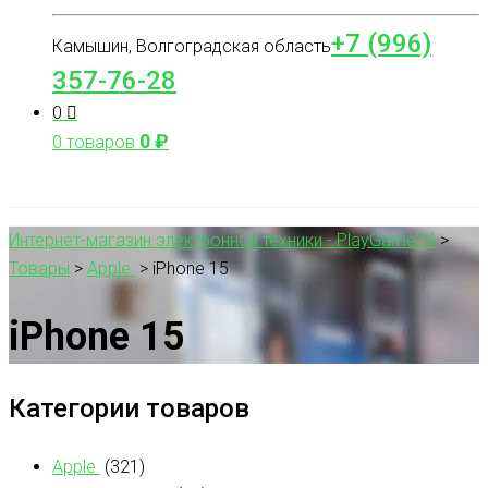
+7 (996)
Камышин, Волгоградская область
357-76-28
0
0
₽
0 товаров
Интернет-магазин электронной техники - PlayGame34
>
Товары
>
Apple
>
iPhone 15
iPhone 15
Категории товаров
Apple
(321)