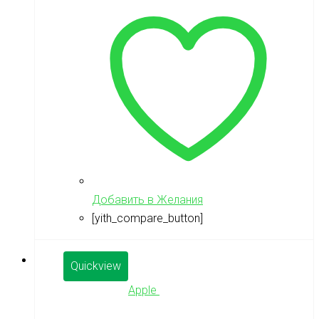
Добавить в Желания
[yith_compare_button]
Quickview
Apple