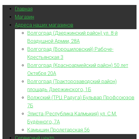
Главная
Магазин
Адреса наших магазинов
Волгоград (Дзержинский район) ул. 8-й
Воздушной Армии, 28А
Волгоград (Ворошиловский) Рабоче-
Крестьянская 3
Волгоград (Красноармейский район) 50 лет
Октября 20А
Волгоград (Тракторозаводский район)
площадь Дзержинского, 1Б
Волжский (ТРЦ Радуга) Бульвар Профсоюзов
7Б
Элиста (Республика Калмыкия) ул. С.М.
Будённого, 7А
Камышин Пролетарская 56
Сервисный центр