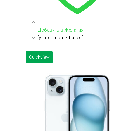
Добавить в Желания
[yith_compare_button]
Quickview