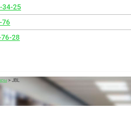
8-34-25
-76
-76-28
ары
>
JBL