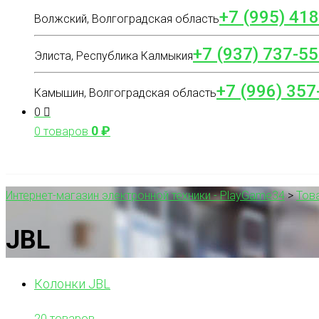
+7 (995) 41
Волжский, Волгоградская область
+7 (937) 737-55
Элиста, Республика Калмыкия
+7 (996) 357
Камышин, Волгоградская область
0
0
₽
0 товаров
Интернет-магазин электронной техники - PlayGame34
>
Тов
JBL
Колонки JBL
20 товаров