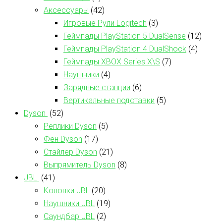
Аксессуары
(42)
Игровые Рули Logitech
(3)
Геймпады PlayStation 5 DualSense
(12)
Геймпады PlayStation 4 DualShock
(4)
Геймпады XBOX Series X\S
(7)
Наушники
(4)
Зарядные станции
(6)
Вертикальные подставки
(5)
Dyson
(52)
Реплики Dyson
(5)
Фен Dyson
(17)
Стайлер Dyson
(21)
Выпрямитель Dyson
(8)
JBL
(41)
Колонки JBL
(20)
Наушники JBL
(19)
Саундбар JBL
(2)