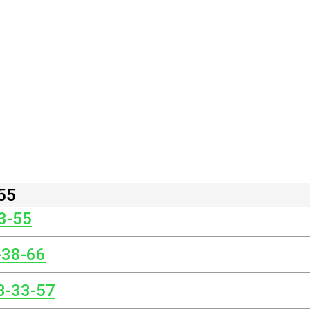
55
3-55
-38-66
3-33-57