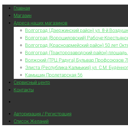
Главная
Магазин
Адреса наших магазинов
Волгоград (Дзержинский район) ул. 8-й Воздушн
Волгоград (Ворошиловский) Рабоче-Крестьянс
Волгоград (Красноармейский район) 50 лет Окт
Волгоград (Тракторозаводский район) площадь
Волжский (ТРЦ Радуга) Бульвар Профсоюзов 7
Элиста (Республика Калмыкия) ул. С.М. Будённог
Камышин Пролетарская 56
Сервисный центр
Контакты
Авторизация / Регистрация
Список Желаний