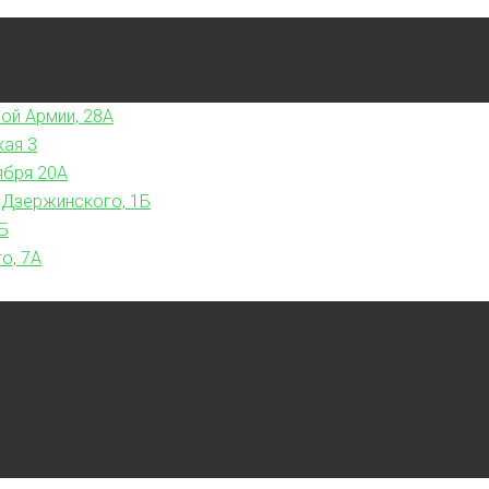
ой Армии, 28А
кая 3
ября 20А
 Дзержинского, 1Б
Б
о, 7А