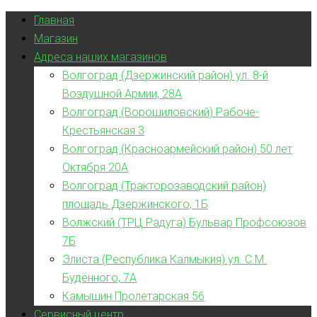
Главная
Магазин
Адреса наших магазинов
Волгоград (Дзержинский район) ул. 8-й
Воздушной Армии, 28А
Волгоград (Ворошиловский) Рабоче-
Крестьянская 3
Волгоград (Красноармейский район) 50 лет
Октября 20А
Волгоград (Тракторозаводский район)
площадь Дзержинского, 1Б
Волжский (ТРЦ Радуга) Бульвар Профсоюзов
7Б
Элиста (Республика Калмыкия) ул. С.М.
Будённого, 7А
Камышин Пролетарская 56
Сервисный центр