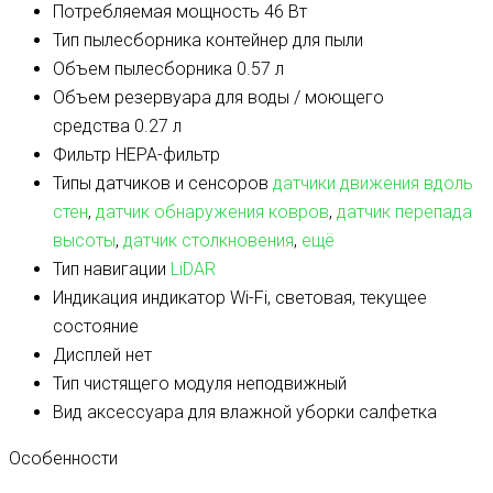
Потребляемая мощность
46 Вт
Тип пылесборника
контейнер для пыли
Объем пылесборника
0.57 л
Объем резервуара для воды / моющего
средства
0.27 л
Фильтр
HEPA-фильтр
Типы датчиков и сенсоров
датчики движения вдоль
стен
,
датчик обнаружения ковров
,
датчик перепада
высоты
,
датчик столкновения
,
ещё
Тип навигации
LiDAR
Индикация
индикатор Wi-Fi, световая, текущее
состояние
Дисплей
нет
Тип чистящего модуля
неподвижный
Вид аксессуара для влажной уборки
салфетка
Особенности