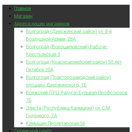
Главная
Магазин
Адреса наших магазинов
Волгоград (Дзержинский район) ул. 8-й
Воздушной Армии, 28А
Волгоград (Ворошиловский) Рабоче-
Крестьянская 3
Волгоград (Красноармейский район) 50 лет
Октября 20А
Волгоград (Тракторозаводский район)
площадь Дзержинского, 1Б
Волжский (ТРЦ Радуга) Бульвар Профсоюзов
7Б
Элиста (Республика Калмыкия) ул. С.М.
Будённого, 7А
Камышин Пролетарская 56
Сервисный центр