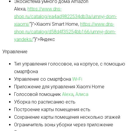
Экосистема умного дома
Amazon
Alexa,
https://www.dns-
shop.ru/catalog/ea4ad9822534db3a/umnyj-dom-
xiaomi/
“}”>Xiaomi Smart Home,
https://www.dns-
shop.ru/catalog/d58d4f35254bb166/umnyj-dom-
yandeks/
“}”>Яндекс
Управление
Тип управления
голосовое, на корпусе, с помощью
смартфона
Управление со смартфона
Wi-Fi
Приложение для управления
Xiaomi Home
Голосовой помощник
Alexa
,
Алиса
Уборка по расписанию
есть
Построение карты помещения
есть
Сохранение карты помещения
несколько этажей
Ограничитель зоны уборки
через приложение