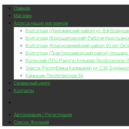
Главная
Магазин
Адреса наших магазинов
Волгоград (Дзержинский район) ул. 8-й Воздушн
Волгоград (Ворошиловский) Рабоче-Крестьянс
Волгоград (Красноармейский район) 50 лет Окт
Волгоград (Тракторозаводский район) площадь
Волжский (ТРЦ Радуга) Бульвар Профсоюзов 7
Элиста (Республика Калмыкия) ул. С.М. Будённог
Камышин Пролетарская 56
Сервисный центр
Контакты
Авторизация / Регистрация
Список Желаний