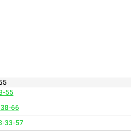
55
3-55
-38-66
3-33-57