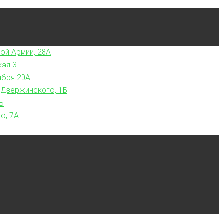
ой Армии, 28А
кая 3
ября 20А
 Дзержинского, 1Б
Б
о, 7А