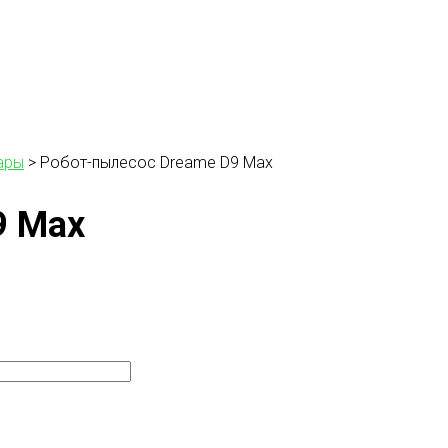
ары
>
Робот-пылесос Dreame D9 Max
9 Max