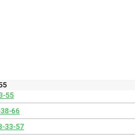
55
3-55
-38-66
3-33-57