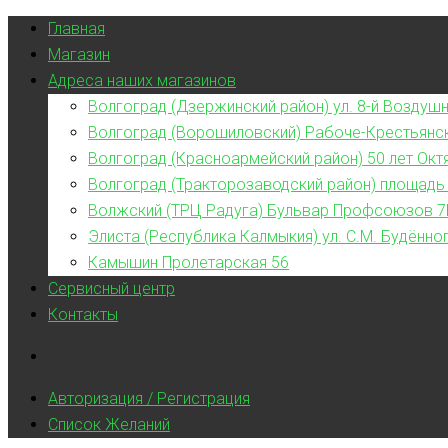
Главная
Магазин
Адреса наших магазинов
Волгоград (Дзержинский район) ул. 8-й Воздушн
Волгоград (Ворошиловский) Рабоче-Крестьянс
Волгоград (Красноармейский район) 50 лет Окт
Волгоград (Тракторозаводский район) площадь
Волжский (ТРЦ Радуга) Бульвар Профсоюзов 7
Элиста (Республика Калмыкия) ул. С.М. Будённог
Камышин Пролетарская 56
Сервисный центр
Контакты
Авторизация / Регистрация
Список Желаний