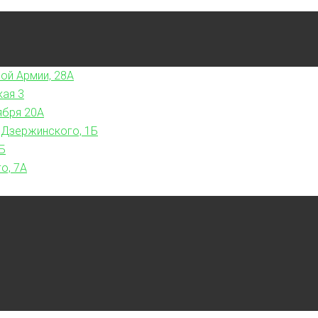
ой Армии, 28А
кая 3
ября 20А
 Дзержинского, 1Б
Б
о, 7А