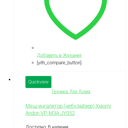
Добавить в Желания
[yith_compare_button]
Quickview
Техника Для Дома
Меш-ингалятор (небулайзер) Xiaomi
Andon VP-M3A JY052
Доступно:
В наличии