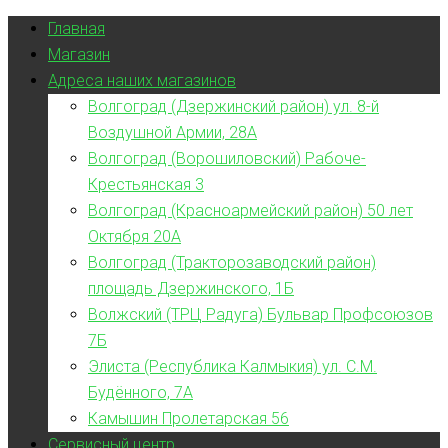
Главная
Магазин
Адреса наших магазинов
Волгоград (Дзержинский район) ул. 8-й
Воздушной Армии, 28А
Волгоград (Ворошиловский) Рабоче-
Крестьянская 3
Волгоград (Красноармейский район) 50 лет
Октября 20А
Волгоград (Тракторозаводский район)
площадь Дзержинского, 1Б
Волжский (ТРЦ Радуга) Бульвар Профсоюзов
7Б
Элиста (Республика Калмыкия) ул. С.М.
Будённого, 7А
Камышин Пролетарская 56
Сервисный центр