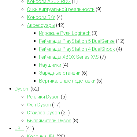
Консоли ASUS ROG
(1)
Очки виртуальной реальности
(9)
Консоли Б/У
(4)
Аксессуары
(42)
Игровые Рули Logitech
(3)
Геймпады PlayStation 5 DualSense
(12)
Геймпады PlayStation 4 DualShock
(4)
Геймпады XBOX Series X\S
(7)
Наушники
(4)
Зарядные станции
(6)
Вертикальные подставки
(5)
Dyson
(52)
Реплики Dyson
(5)
Фен Dyson
(17)
Стайлер Dyson
(21)
Выпрямитель Dyson
(8)
JBL
(41)
Колонки JBL
(20)