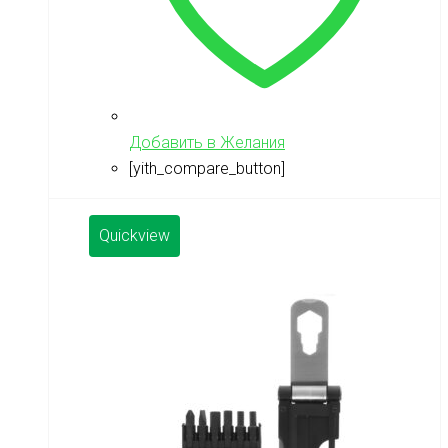
Добавить в Желания
[yith_compare_button]
Quickview