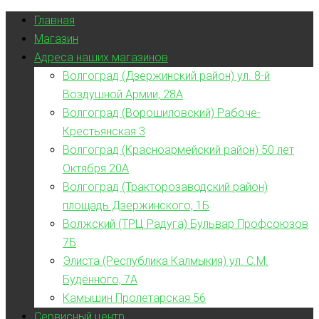
Главная
Магазин
Адреса наших магазинов
Волгоград (Дзержинский район) ул. 8-й
Воздушной Армии, 28А
Волгоград (Ворошиловский) Рабоче-
Крестьянская 3
Волгоград (Красноармейский район) 50 лет
Октября 20А
Волгоград (Тракторозаводский район)
площадь Дзержинского, 1Б
Волжский (ТРЦ Радуга) Бульвар Профсоюзов
7Б
Элиста (Республика Калмыкия) ул. С.М.
Будённого, 7А
Камышин Пролетарская 56
Сервисный центр