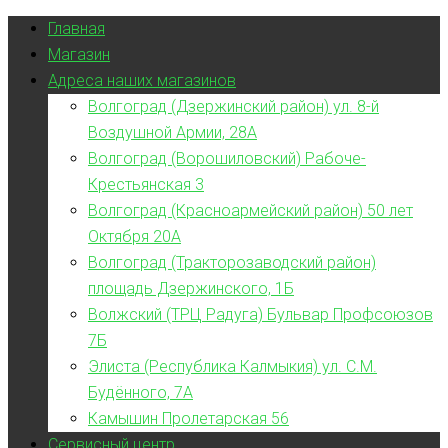
Главная
Магазин
Адреса наших магазинов
Волгоград (Дзержинский район) ул. 8-й
Воздушной Армии, 28А
Волгоград (Ворошиловский) Рабоче-
Крестьянская 3
Волгоград (Красноармейский район) 50 лет
Октября 20А
Волгоград (Тракторозаводский район)
площадь Дзержинского, 1Б
Волжский (ТРЦ Радуга) Бульвар Профсоюзов
7Б
Элиста (Республика Калмыкия) ул. С.М.
Будённого, 7А
Камышин Пролетарская 56
Сервисный центр