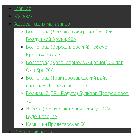
Главная
Магазин
Адреса наших магазинов
Волгоград (Дзержинский район) ул. 8-й
Воздушной Армии, 28А
Волгоград (Ворошиловский) Рабоче-
Крестьянская 3
Волгоград (Красноармейский район) 50 лет
Октября 20А
Волгоград (Тракторозаводский район)
площадь Дзержинского, 1Б
Волжский (ТРЦ Радуга) Бульвар Профсоюзов
7Б
Элиста (Республика Калмыкия) ул. С.М.
Будённого, 7А
Камышин Пролетарская 56
Сервисный центр