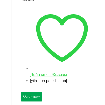
Добавить в Желания
[yith_compare_button]
Quickview