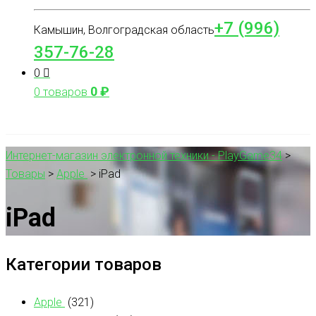
+7 (996)
Камышин, Волгоградская область
357-76-28
0
0
₽
0 товаров
Интернет-магазин электронной техники - PlayGame34
>
Товары
>
Apple
>
iPad
iPad
Категории товаров
Apple
(321)