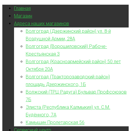
Главная
Магазин
Адреса наших магазинов
Волгоград (Дзержинский район) ул. 8-й
Воздушной Армии, 28А
Волгоград (Ворошиловский) Рабоче-
Крестьянская 3
Волгоград (Красноармейский район) 50 лет
Октября 20А
Волгоград (Тракторозаводский район)
площадь Дзержинского, 1Б
Волжский (ТРЦ Радуга) Бульвар Профсоюзов
7Б
Элиста (Республика Калмыкия) ул. С.М.
Будённого, 7А
Камышин Пролетарская 56
Сервисный центр