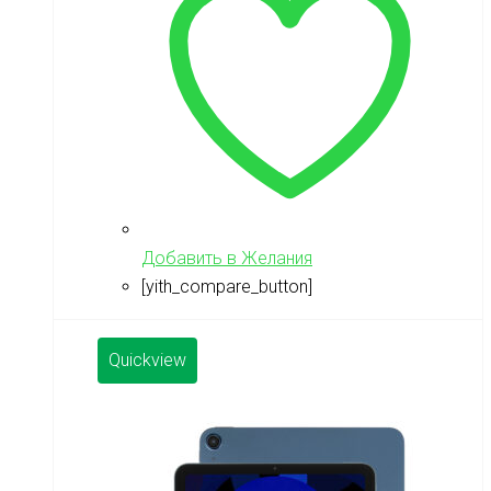
Добавить в Желания
[yith_compare_button]
Quickview