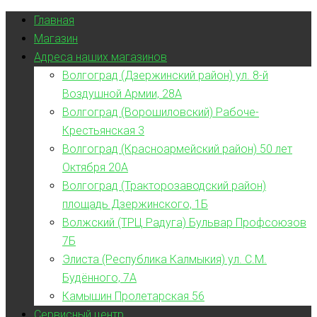
Главная
Магазин
Адреса наших магазинов
Волгоград (Дзержинский район) ул. 8-й
Воздушной Армии, 28А
Волгоград (Ворошиловский) Рабоче-
Крестьянская 3
Волгоград (Красноармейский район) 50 лет
Октября 20А
Волгоград (Тракторозаводский район)
площадь Дзержинского, 1Б
Волжский (ТРЦ Радуга) Бульвар Профсоюзов
7Б
Элиста (Республика Калмыкия) ул. С.М.
Будённого, 7А
Камышин Пролетарская 56
Сервисный центр