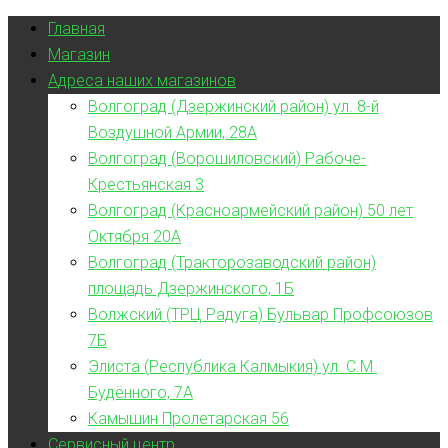
Главная
Магазин
Адреса наших магазинов
Волгоград (Дзержинский район) ул. 8-й
Воздушной Армии, 28А
Волгоград (Ворошиловский) Рабоче-
Крестьянская 3
Волгоград (Красноармейский район) 50 лет
Октября 20А
Волгоград (Тракторозаводский район)
площадь Дзержинского, 1Б
Волжский (ТРЦ Радуга) Бульвар Профсоюзов
7Б
Элиста (Республика Калмыкия) ул. С.М.
Будённого, 7А
Камышин Пролетарская 56
Сервисный центр