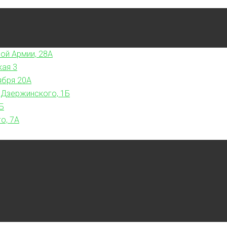
ой Армии, 28А
кая 3
ября 20А
 Дзержинского, 1Б
Б
о, 7А