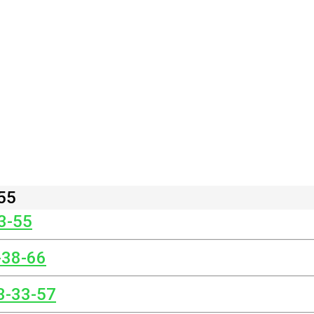
55
3-55
-38-66
3-33-57