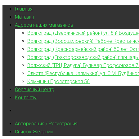
Главная
Магазин
Адреса наших магазинов
Волгоград (Дзержинский район) ул. 8-й Воздушн
Волгоград (Ворошиловский) Рабоче-Крестьянс
Волгоград (Красноармейский район) 50 лет Окт
Волгоград (Тракторозаводский район) площадь
Волжский (ТРЦ Радуга) Бульвар Профсоюзов 7
Элиста (Республика Калмыкия) ул. С.М. Будённог
Камышин Пролетарская 56
Сервисный центр
Контакты
Авторизация / Регистрация
Список Желаний