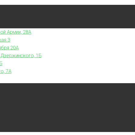
ой Армии, 28А
кая 3
ября 20А
 Дзержинского, 1Б
Б
о, 7А