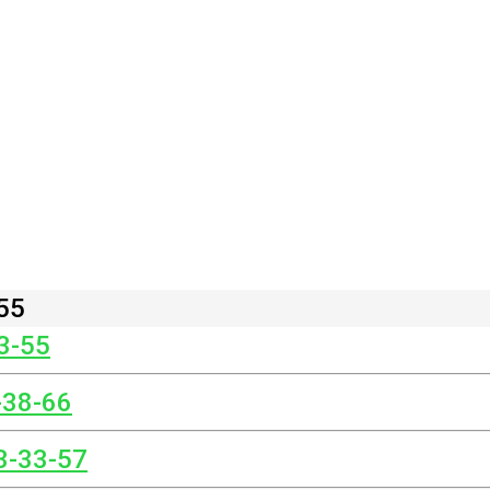
55
3-55
-38-66
3-33-57