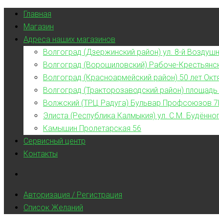
Главная
Магазин
Адреса наших магазинов
Волгоград (Дзержинский район) ул. 8-й Воздушн
Волгоград (Ворошиловский) Рабоче-Крестьянс
Волгоград (Красноармейский район) 50 лет Окт
Волгоград (Тракторозаводский район) площадь
Волжский (ТРЦ Радуга) Бульвар Профсоюзов 7
Элиста (Республика Калмыкия) ул. С.М. Будённог
Камышин Пролетарская 56
Сервисный центр
Контакты
Авторизация / Регистрация
Список Желаний