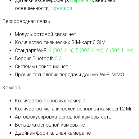
Датчики
акселерометр,
барометр
, внешней
освещенности,
гироскоп
Беспроводная связь
Модуль сотовой связи
нет
Количество физических SIM-карт
0 SIM
Стандарт Wi-Fi
4 (802.11n)
,
5 (802.11ac)
,
6 (802.11ax)
Версия Bluetooth
5.3
Системы навигации
нет
Прочие технологии передачи данных
Wi-Fi MiMO
Камера
Количество основных камер
1
Количество мегапикселей основной камеры
12 Мп
Автофокусировка основной камеры
есть
Вспышка основной камеры
нет
Двойная фронтальная камера
нет