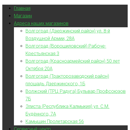
Главная
Магазин
Адреса наших магазинов
Волгоград (Дзержинский район) ул. 8-й
Воздушной Армии, 28А
Волгоград (Ворошиловский) Рабоче-
Крестьянская 3
Волгоград (Красноармейский район) 50 лет
Октября 20А
Волгоград (Тракторозаводский район)
площадь Дзержинского, 1Б
Волжский (ТРЦ Радуга) Бульвар Профсоюзов
7Б
Элиста (Республика Калмыкия) ул. С.М.
Будённого, 7А
Камышин Пролетарская 56
Сервисный центр