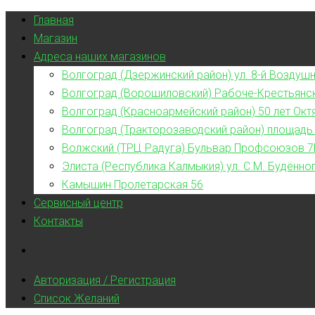
Главная
Магазин
Адреса наших магазинов
Волгоград (Дзержинский район) ул. 8-й Воздушн
Волгоград (Ворошиловский) Рабоче-Крестьянс
Волгоград (Красноармейский район) 50 лет Окт
Волгоград (Тракторозаводский район) площадь
Волжский (ТРЦ Радуга) Бульвар Профсоюзов 7
Элиста (Республика Калмыкия) ул. С.М. Будённог
Камышин Пролетарская 56
Сервисный центр
Контакты
Авторизация / Регистрация
Список Желаний