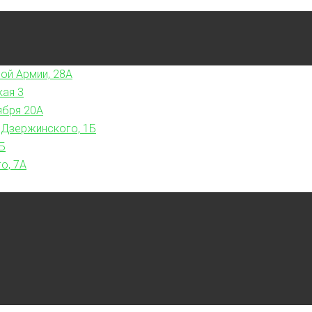
ой Армии, 28А
кая 3
ября 20А
 Дзержинского, 1Б
Б
о, 7А