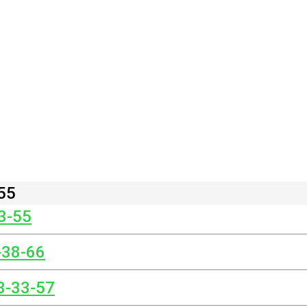
55
3-55
-38-66
3-33-57