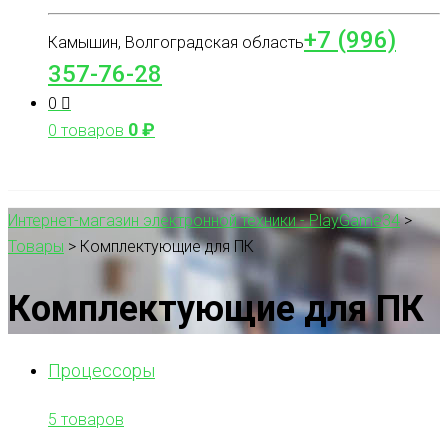
+7 (996)
Камышин, Волгоградская область
357-76-28
0
0
₽
0 товаров
Интернет-магазин электронной техники - PlayGame34
>
Товары
>
Комплектующие для ПК
Комплектующие для ПК
Процессоры
5 товаров