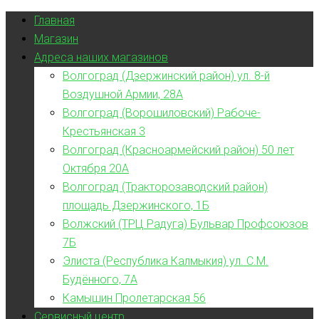
Главная
Магазин
Адреса наших магазинов
Волгоград (Дзержинский район) ул. 8-й
Воздушной Армии, 28А
Волгоград (Ворошиловский) Рабоче-
Крестьянская 3
Волгоград (Красноармейский район) 50 лет
Октября 20А
Волгоград (Тракторозаводский район)
площадь Дзержинского, 1Б
Волжский (ТРЦ Радуга) Бульвар Профсоюзов
7Б
Элиста (Республика Калмыкия) ул. С.М.
Будённого, 7А
Камышин Пролетарская 56
Сервисный центр