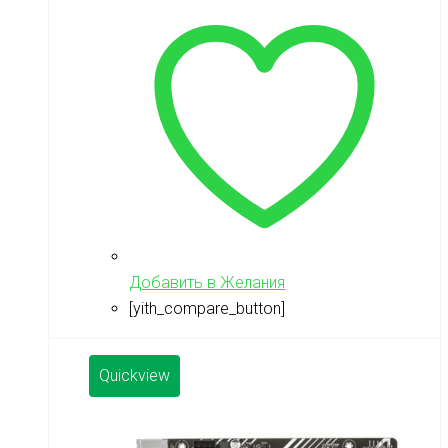
Добавить в Желания
[yith_compare_button]
Quickview