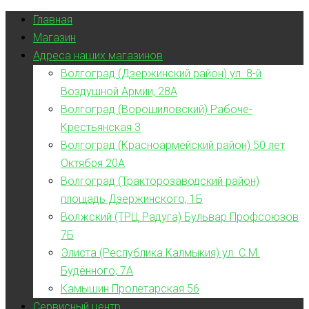
Главная
Магазин
Адреса наших магазинов
Волгоград (Дзержинский район) ул. 8-й
Воздушной Армии, 28А
Волгоград (Ворошиловский) Рабоче-
Крестьянская 3
Волгоград (Красноармейский район) 50 лет
Октября 20А
Волгоград (Тракторозаводский район)
площадь Дзержинского, 1Б
Волжский (ТРЦ Радуга) Бульвар Профсоюзов
7Б
Элиста (Республика Калмыкия) ул. С.М.
Будённого, 7А
Камышин Пролетарская 56
Сервисный центр