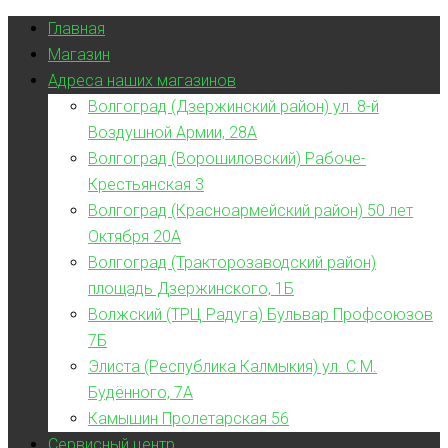
Главная
Магазин
Адреса наших магазинов
Волгоград (Дзержинский район) ул. 8-й
Воздушной Армии, 28А
Волгоград (Ворошиловский) Рабоче-
Крестьянская 3
Волгоград (Красноармейский район) 50 лет
Октября 20А
Волгоград (Тракторозаводский район)
площадь Дзержинского, 1Б
Волжский (ТРЦ Радуга) Бульвар Профсоюзов
7Б
Элиста (Республика Калмыкия) ул. С.М.
Будённого, 7А
Камышин Пролетарская 56
Сервисный центр