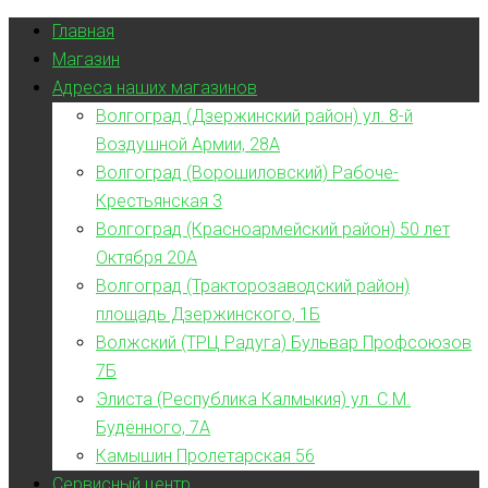
Главная
Магазин
Адреса наших магазинов
Волгоград (Дзержинский район) ул. 8-й
Воздушной Армии, 28А
Волгоград (Ворошиловский) Рабоче-
Крестьянская 3
Волгоград (Красноармейский район) 50 лет
Октября 20А
Волгоград (Тракторозаводский район)
площадь Дзержинского, 1Б
Волжский (ТРЦ Радуга) Бульвар Профсоюзов
7Б
Элиста (Республика Калмыкия) ул. С.М.
Будённого, 7А
Камышин Пролетарская 56
Сервисный центр