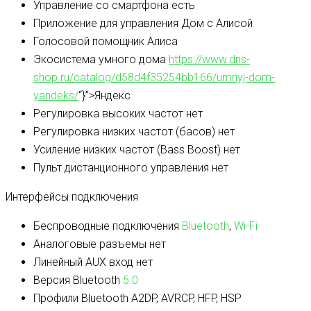
Управление со смартфона
есть
Приложение для управления
Дом с Алисой
Голосовой помощник
Алиса
Экосистема умного дома
https://www.dns-
shop.ru/catalog/d58d4f35254bb166/umnyj-dom-
yandeks/
“}”>Яндекс
Регулировка высоких частот
нет
Регулировка низких частот (басов)
нет
Усиление низких частот (Bass Boost)
нет
Пульт дистанционного управления
нет
Интерфейсы подключения
Беспроводные подключения
Bluetooth
,
Wi-Fi
Аналоговые разъемы
нет
Линейный AUX вход
нет
Версия Bluetooth
5.0
Профили Bluetooth
A2DP, AVRCP, HFP, HSP