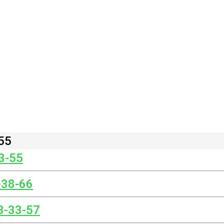
55
3-55
-38-66
3-33-57