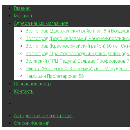
Главная
Магазин
Адреса наших магазинов
Волгоград (Дзержинский район) ул. 8-й Воздушн
Волгоград (Ворошиловский) Рабоче-Крестьянс
Волгоград (Красноармейский район) 50 лет Окт
Волгоград (Тракторозаводский район) площадь
Волжский (ТРЦ Радуга) Бульвар Профсоюзов 7
Элиста (Республика Калмыкия) ул. С.М. Будённог
Камышин Пролетарская 56
Сервисный центр
Контакты
Авторизация / Регистрация
Список Желаний