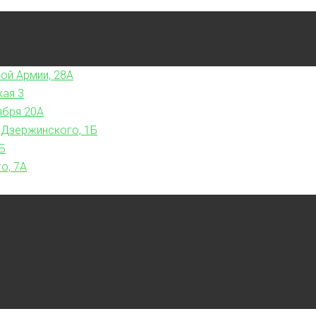
ой Армии, 28А
кая 3
ября 20А
 Дзержинского, 1Б
Б
о, 7А