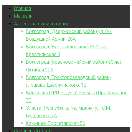
Главная
Магазин
Адреса наших магазинов
Волгоград (Дзержинский район) ул. 8-й
Воздушной Армии, 28А
Волгоград (Ворошиловский) Рабоче-
Крестьянская 3
Волгоград (Красноармейский район) 50 лет
Октября 20А
Волгоград (Тракторозаводский район)
площадь Дзержинского, 1Б
Волжский (ТРЦ Радуга) Бульвар Профсоюзов
7Б
Элиста (Республика Калмыкия) ул. С.М.
Будённого, 7А
Камышин Пролетарская 56
Сервисный центр