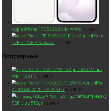
Apple iPhone 17E 512GB SIM White
75 490
₽
Apple iPhone
17E 512GB SIM Black
77 490
₽
Популярные
Apple iPad Mini 7
Wi-Fi 128 ГБ
46 990
₽
Apple iPad
Air 13 M3 2025 LTE 256 ГБ
84 490
₽
Samsung Galaxy
S26 Ultra 512gb
92 990
₽