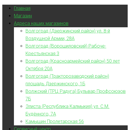
Главная
Магазин
Адреса наших магазинов
Волгоград (Дзержинский район) ул. 8-й
Воздушной Армии, 28А
Волгоград (Ворошиловский) Рабоче-
Крестьянская 3
Волгоград (Красноармейский район) 50 лет
Октября 20А
Волгоград (Тракторозаводский район)
площадь Дзержинского, 1Б
Волжский (ТРЦ Радуга) Бульвар Профсоюзов
7Б
Элиста (Республика Калмыкия) ул. С.М.
Будённого, 7А
Камышин Пролетарская 56
Сервисный центр