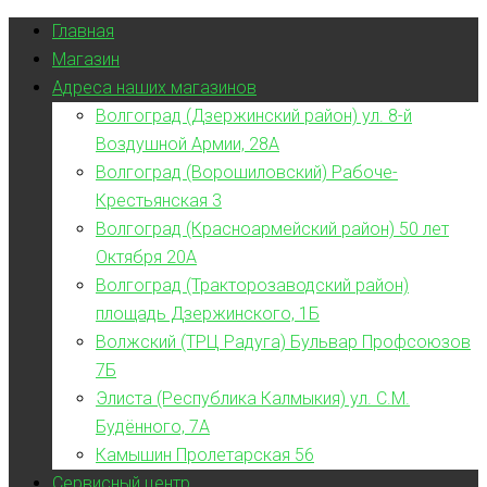
Главная
Магазин
Адреса наших магазинов
Волгоград (Дзержинский район) ул. 8-й
Воздушной Армии, 28А
Волгоград (Ворошиловский) Рабоче-
Крестьянская 3
Волгоград (Красноармейский район) 50 лет
Октября 20А
Волгоград (Тракторозаводский район)
площадь Дзержинского, 1Б
Волжский (ТРЦ Радуга) Бульвар Профсоюзов
7Б
Элиста (Республика Калмыкия) ул. С.М.
Будённого, 7А
Камышин Пролетарская 56
Сервисный центр