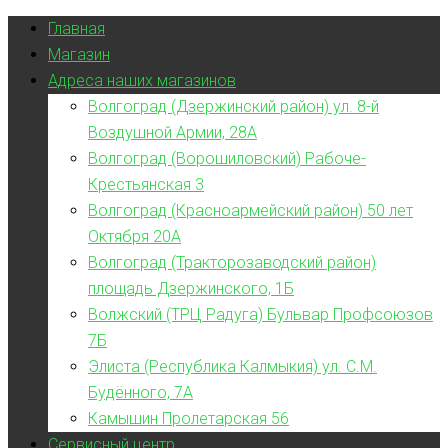
Главная
Магазин
Адреса наших магазинов
Волгоград (Дзержинский район) ул. 8-й
Воздушной Армии, 28А
Волгоград (Ворошиловский) Рабоче-
Крестьянская 3
Волгоград (Красноармейский район) 50 лет
Октября 20А
Волгоград (Тракторозаводский район)
площадь Дзержинского, 1Б
Волжский (ТРЦ Радуга) Бульвар Профсоюзов
7Б
Элиста (Республика Калмыкия) ул. С.М.
Будённого, 7А
Камышин Пролетарская 56
Сервисный центр