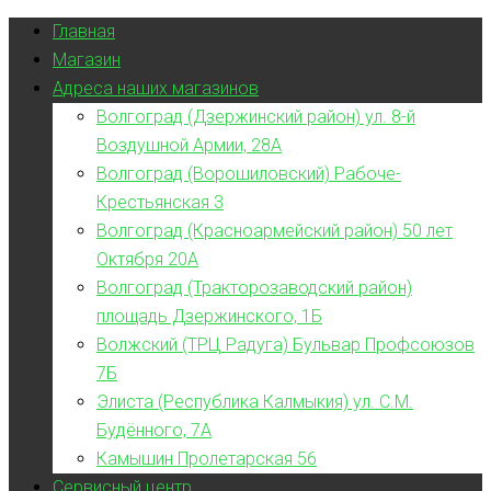
Главная
Магазин
Адреса наших магазинов
Волгоград (Дзержинский район) ул. 8-й
Воздушной Армии, 28А
Волгоград (Ворошиловский) Рабоче-
Крестьянская 3
Волгоград (Красноармейский район) 50 лет
Октября 20А
Волгоград (Тракторозаводский район)
площадь Дзержинского, 1Б
Волжский (ТРЦ Радуга) Бульвар Профсоюзов
7Б
Элиста (Республика Калмыкия) ул. С.М.
Будённого, 7А
Камышин Пролетарская 56
Сервисный центр