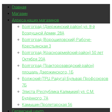
Главная
Магазин
Адреса наших магазинов
Волгоград (Дзержинский район) ул. 8-й
Воздушной Армии, 28А
Волгоград (Ворошиловский) Рабоче-
Крестьянская 3
Волгоград (Красноармейский район) 50 лет
Октября 20А
Волгоград (Тракторозаводский район)
площадь Дзержинского, 1Б
Волжский (ТРЦ Радуга) Бульвар Профсоюзов
7Б
Элиста (Республика Калмыкия) ул. С.М.
Будённого, 7А
Камышин Пролетарская 56
Сервисный центр