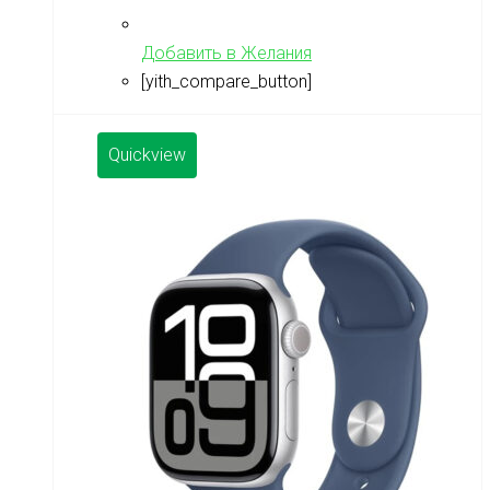
Добавить в Желания
[yith_compare_button]
Quickview