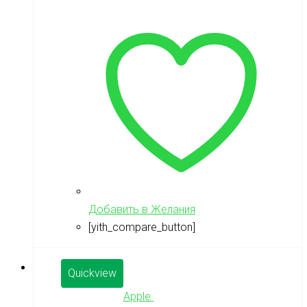
Добавить в Желания
[yith_compare_button]
Quickview
Apple