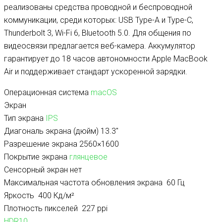
реализованы средства проводной и беспроводной
коммуникации, среди которых: USB Type-A и Type-C,
Thunderbolt 3, Wi-Fi 6, Bluetooth 5.0. Для общения по
видеосвязи предлагается веб-камера. Аккумулятор
гарантирует до 18 часов автономности Apple MacBook
Air и поддерживает стандарт ускоренной зарядки.
Операционная система
macOS
Экран
Тип экрана
IPS
Диагональ экрана (дюйм)
13.3″
Разрешение экрана
2560×1600
Покрытие экрана
глянцевое
Сенсорный экран нет
Максимальная частота обновления экрана
60 Гц
Яркость
400 Кд/м²
Плотность пикселей
227 ppi
HDR10