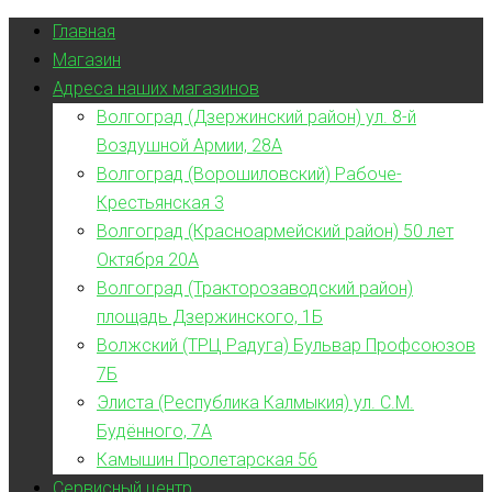
Главная
Магазин
Адреса наших магазинов
Волгоград (Дзержинский район) ул. 8-й
Воздушной Армии, 28А
Волгоград (Ворошиловский) Рабоче-
Крестьянская 3
Волгоград (Красноармейский район) 50 лет
Октября 20А
Волгоград (Тракторозаводский район)
площадь Дзержинского, 1Б
Волжский (ТРЦ Радуга) Бульвар Профсоюзов
7Б
Элиста (Республика Калмыкия) ул. С.М.
Будённого, 7А
Камышин Пролетарская 56
Сервисный центр