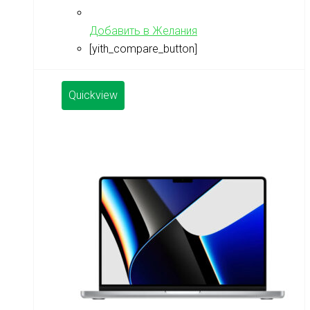
Добавить в Желания
[yith_compare_button]
Quickview