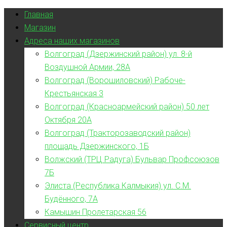
Главная
Магазин
Адреса наших магазинов
Волгоград (Дзержинский район) ул. 8-й
Воздушной Армии, 28А
Волгоград (Ворошиловский) Рабоче-
Крестьянская 3
Волгоград (Красноармейский район) 50 лет
Октября 20А
Волгоград (Тракторозаводский район)
площадь Дзержинского, 1Б
Волжский (ТРЦ Радуга) Бульвар Профсоюзов
7Б
Элиста (Республика Калмыкия) ул. С.М.
Будённого, 7А
Камышин Пролетарская 56
Сервисный центр