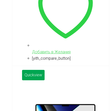
Добавить в Желания
[yith_compare_button]
Quickview