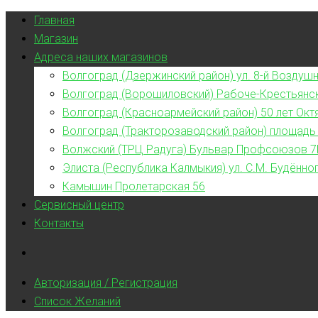
Главная
Магазин
Адреса наших магазинов
Волгоград (Дзержинский район) ул. 8-й Воздушн
Волгоград (Ворошиловский) Рабоче-Крестьянс
Волгоград (Красноармейский район) 50 лет Окт
Волгоград (Тракторозаводский район) площадь
Волжский (ТРЦ Радуга) Бульвар Профсоюзов 7
Элиста (Республика Калмыкия) ул. С.М. Будённог
Камышин Пролетарская 56
Сервисный центр
Контакты
Авторизация / Регистрация
Список Желаний