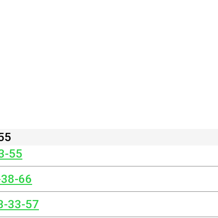
55
3-55
-38-66
3-33-57