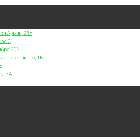
ой Армии, 28А
кая 3
ября 20А
 Дзержинского, 1Б
Б
о, 7А