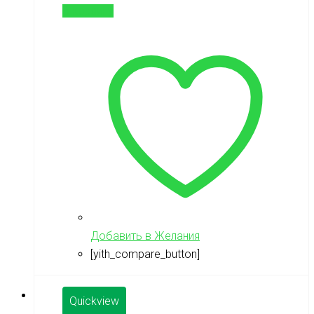
В корзину
Добавить в Желания
[yith_compare_button]
Quickview