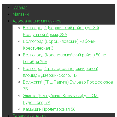
Главная
Магазин
Адреса наших магазинов
Волгоград (Дзержинский район) ул. 8-й
Воздушной Армии, 28А
Волгоград (Ворошиловский) Рабоче-
Крестьянская 3
Волгоград (Красноармейский район) 50 лет
Октября 20А
Волгоград (Тракторозаводский район)
площадь Дзержинского, 1Б
Волжский (ТРЦ Радуга) Бульвар Профсоюзов
7Б
Элиста (Республика Калмыкия) ул. С.М.
Будённого, 7А
Камышин Пролетарская 56
Сервисный центр