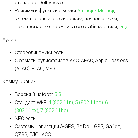
стандарте Dolby Vision
Режимы и функции съемки
Animoji и Memoji
,
кинематографический режим, ночной режим,
покадровая видеосъемка со стабилизацией,
ещё
Аудио
Стереодинамики
есть
Форматы аудиофайлов
AAC, APAC, Apple Lossless
(ALAC), FLAC, MP3
Коммуникации
Версия Bluetooth
5.3
Стандарт Wi-Fi
4 (802.11n)
,
5 (802.11ac)
,
6
(802.11ax)
,
7 (802.11be)
NFC
есть
Системы навигации
A-GPS, BeiDou, GPS, Galileo,
QZSS, ГЛОНАСС