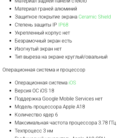
Материал задней панели
стекло
Материал граней
алюминий
Защитное покрытие экрана
Ceramic Shield
Степень защиты IP
IP68
Укрепленный корпус
нет
Безрамочный экран
есть
Изогнутый экран
нет
Тип выреза на экране
круглый/овальный
Операционная система и процессор
Операционная система
iOS
Версия ОС
iOS 18
Поддержка Google Mobile Services
нет
Модель процессора
Apple A18
Количество ядер
6
Максимальная частота процессора
3.78 ГГц
Техпроцесс
3 нм