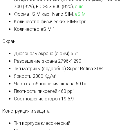
700 (B29), FDD-5G 800 (B20),
ещё
Формат SIM-карт
Nano-SIM,
eSIM
Количество физических SIM-карт
1
Количество eSIM
1
Экран
Диагональ экрана (дюйм)
6.7″
Разрешение экрана
2796×1290
Тип матрицы (подробно)
Super Retina XDR
Яркость
2000 Кд/м²
Частота обновления экрана
60 Гц
Плотность пикселей
460 ppi
Соотношение сторон
19.5:9
Конструкция и защита
Тип корпуса
классический