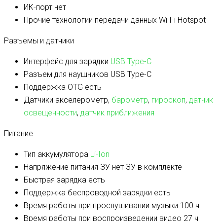
ИК-порт
нет
Прочие технологии передачи данных
Wi-Fi Hotspot
Разъемы и датчики
Интерфейс для зарядки
USB Type-C
Разъем для наушников
USB Type-C
Поддержка OTG
есть
Датчики
акселерометр,
барометр
,
гироскоп
,
датчик
освещенности
,
датчик приближения
Питание
Тип аккумулятора
Li-Ion
Напряжение питания ЗУ
нет ЗУ в комплекте
Быстрая зарядка
есть
Поддержка беспроводной зарядки
есть
Время работы при прослушивании музыки
100 ч
Время работы при воспроизведении видео
27 ч