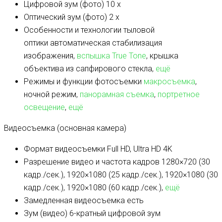
Цифровой зум (фото)
10 x
Оптический зум (фото)
2 x
Особенности и технологии тыловой
оптики
автоматическая стабилизация
изображения,
вспышка True Tone
, крышка
объектива из сапфирового стекла,
ещё
Режимы и функции фотосъемки
макросъемка
,
ночной режим,
панорамная съемка
,
портретное
освещение
,
ещё
Видеосъемка (основная камера)
Формат видеосъемки
Full HD, Ultra HD 4K
Разрешение видео и частота кадров
1280×720 (30
кадр./сек.), 1920×1080 (25 кадр./сек.), 1920×1080 (30
кадр./сек.), 1920×1080 (60 кадр./сек.),
ещё
Замедленная видеосъемка
есть
Зум (видео)
6-кратный цифровой зум