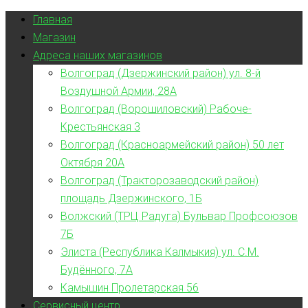
Главная
Магазин
Адреса наших магазинов
Волгоград (Дзержинский район) ул. 8-й
Воздушной Армии, 28А
Волгоград (Ворошиловский) Рабоче-
Крестьянская 3
Волгоград (Красноармейский район) 50 лет
Октября 20А
Волгоград (Тракторозаводский район)
площадь Дзержинского, 1Б
Волжский (ТРЦ Радуга) Бульвар Профсоюзов
7Б
Элиста (Республика Калмыкия) ул. С.М.
Будённого, 7А
Камышин Пролетарская 56
Сервисный центр