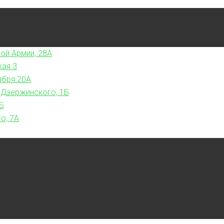
ой Армии, 28А
кая 3
ября 20А
 Дзержинского, 1Б
Б
о, 7А