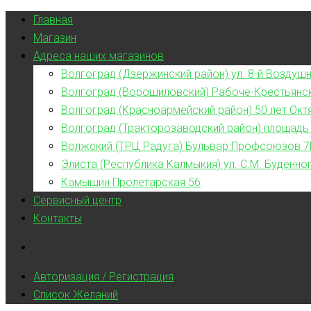
Главная
Магазин
Адреса наших магазинов
Волгоград (Дзержинский район) ул. 8-й Воздушн
Волгоград (Ворошиловский) Рабоче-Крестьянс
Волгоград (Красноармейский район) 50 лет Окт
Волгоград (Тракторозаводский район) площадь
Волжский (ТРЦ Радуга) Бульвар Профсоюзов 7
Элиста (Республика Калмыкия) ул. С.М. Будённог
Камышин Пролетарская 56
Сервисный центр
Контакты
Авторизация / Регистрация
Список Желаний