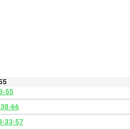
55
3-55
-38-66
3-33-57