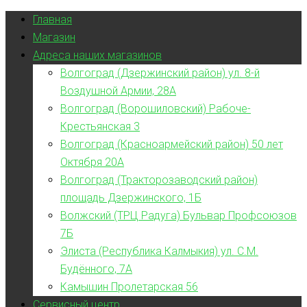
Главная
Магазин
Адреса наших магазинов
Волгоград (Дзержинский район) ул. 8-й
Воздушной Армии, 28А
Волгоград (Ворошиловский) Рабоче-
Крестьянская 3
Волгоград (Красноармейский район) 50 лет
Октября 20А
Волгоград (Тракторозаводский район)
площадь Дзержинского, 1Б
Волжский (ТРЦ Радуга) Бульвар Профсоюзов
7Б
Элиста (Республика Калмыкия) ул. С.М.
Будённого, 7А
Камышин Пролетарская 56
Сервисный центр