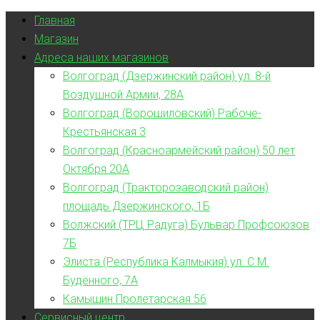
Главная
Магазин
Адреса наших магазинов
Волгоград (Дзержинский район) ул. 8-й
Воздушной Армии, 28А
Волгоград (Ворошиловский) Рабоче-
Крестьянская 3
Волгоград (Красноармейский район) 50 лет
Октября 20А
Волгоград (Тракторозаводский район)
площадь Дзержинского, 1Б
Волжский (ТРЦ Радуга) Бульвар Профсоюзов
7Б
Элиста (Республика Калмыкия) ул. С.М.
Будённого, 7А
Камышин Пролетарская 56
Сервисный центр