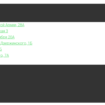
ой Армии, 28А
кая 3
ября 20А
 Дзержинского, 1Б
Б
о, 7А