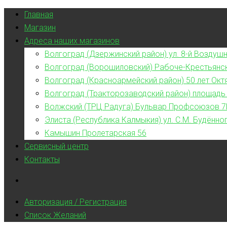
Главная
Магазин
Адреса наших магазинов
Волгоград (Дзержинский район) ул. 8-й Воздушн
Волгоград (Ворошиловский) Рабоче-Крестьянс
Волгоград (Красноармейский район) 50 лет Окт
Волгоград (Тракторозаводский район) площадь
Волжский (ТРЦ Радуга) Бульвар Профсоюзов 7
Элиста (Республика Калмыкия) ул. С.М. Будённог
Камышин Пролетарская 56
Сервисный центр
Контакты
Авторизация / Регистрация
Список Желаний