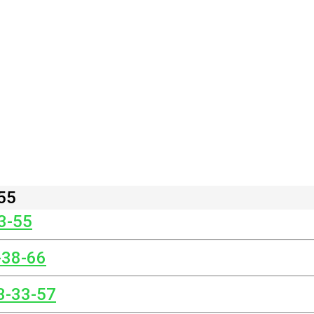
55
3-55
-38-66
3-33-57