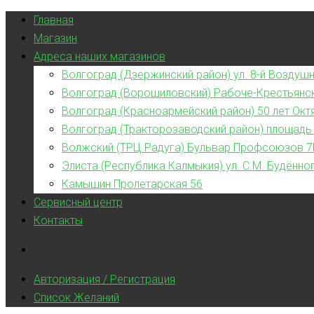
Главная
Магазин
Адреса наших магазинов
Волгоград (Дзержинский район) ул. 8-й Воздушн
Волгоград (Ворошиловский) Рабоче-Крестьянс
Волгоград (Красноармейский район) 50 лет Окт
Волгоград (Тракторозаводский район) площадь
Волжский (ТРЦ Радуга) Бульвар Профсоюзов 7
Элиста (Республика Калмыкия) ул. С.М. Будённог
Камышин Пролетарская 56
Сервисный центр
Контакты
Авторизация / Регистрация
Список Желаний