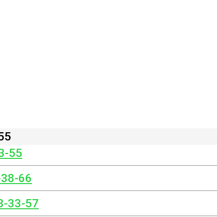
55
3-55
-38-66
3-33-57