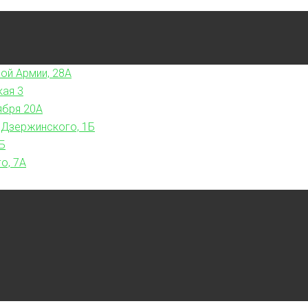
ой Армии, 28А
кая 3
ября 20А
 Дзержинского, 1Б
Б
о, 7А