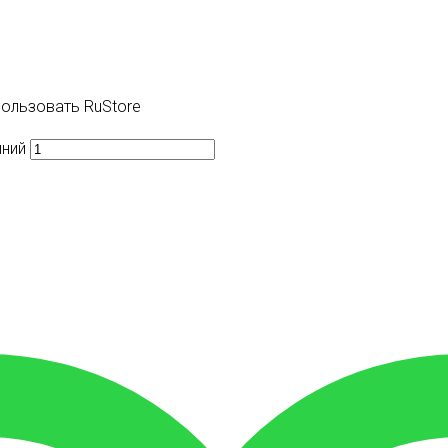
пользовать RuStore
иний