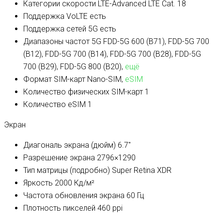
Категории скорости LTE-Advanced
LTE Cat. 18
Поддержка VoLTE
есть
Поддержка сетей 5G
есть
Диапазоны частот 5G
FDD-5G 600 (B71), FDD-5G 700
(B12), FDD-5G 700 (B14), FDD-5G 700 (B28), FDD-5G
700 (B29), FDD-5G 800 (B20),
ещё
Формат SIM-карт
Nano-SIM,
eSIM
Количество физических SIM-карт
1
Количество eSIM
1
Экран
Диагональ экрана (дюйм)
6.7″
Разрешение экрана
2796×1290
Тип матрицы (подробно)
Super Retina XDR
Яркость
2000 Кд/м²
Частота обновления экрана
60 Гц
Плотность пикселей
460 ppi