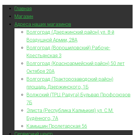
Главная
Магазин
Адреса наших магазинов
Волгоград (Дзержинский район) ул. 8-й
Воздушной Армии, 28А
Волгоград (Ворошиловский) Рабоче-
Крестьянская 3
Волгоград (Красноармейский район) 50 лет
Октября 20А
Волгоград (Тракторозаводский район)
площадь Дзержинского, 1Б
Волжский (ТРЦ Радуга) Бульвар Профсоюзов
7Б
Элиста (Республика Калмыкия) ул. С.М.
Будённого, 7А
Камышин Пролетарская 56
Сервисный центр