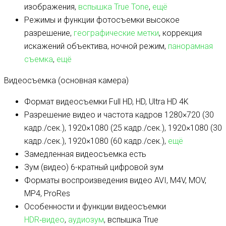
изображения,
вспышка True Tone
,
ещё
Режимы и функции фотосъемки
высокое
разрешение,
географические метки
, коррекция
искажений объектива, ночной режим,
панорамная
съемка
,
ещё
Видеосъемка (основная камера)
Формат видеосъемки
Full HD, HD, Ultra HD 4K
Разрешение видео и частота кадров
1280×720 (30
кадр./сек.), 1920×1080 (25 кадр./сек.), 1920×1080 (30
кадр./сек.), 1920×1080 (60 кадр./сек.),
ещё
Замедленная видеосъемка
есть
Зум (видео)
6-кратный цифровой зум
Форматы воспроизведения видео
AVI, M4V, MOV,
MP4, ProRes
Особенности и функции видеосъемки
HDR‑видео
,
аудиозум
, вспышка True