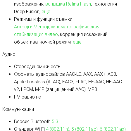
изображения,
вспышка Retina Flash
, технология
Deep Fusion,
ещё
Режимы и функции съемки
Animoji и Memoji
,
кинематографическая
стабилизация видео
, коррекция искажений
объектива, ночной режим,
ещё
Аудио
Стереодинамики
есть
Форматы аудиофайлов
AAC‑LC, AAX, AAX+, AC3,
Apple Lossless (ALAC), EAC3, FLAC, HE‑AAC, HE‑AAC
v2, LPCM, M4P (защищенный AAC), MP3
FM радио
нет
Коммуникации
Версия Bluetooth
5.3
Стандарт Wi-Fi
4 (802.11n)
,
5 (802.11ac)
,
6 (802.11ax)