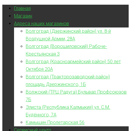
Главная
Магазин
Адреса наших магазинов
Волгоград (Дзержинский район) ул. 8-й
Воздушной Армии, 28А
Волгоград (Ворошиловский) Рабоче-
Крестьянская 3
Волгоград (Красноармейский район) 50 лет
Октября 20А
Волгоград (Тракторозаводский район)
площадь Дзержинского, 1Б
Волжский (ТРЦ Радуга) Бульвар Профсоюзов
7Б
Элиста (Республика Калмыкия) ул. С.М.
Будённого, 7А
Камышин Пролетарская 56
Сервисный центр