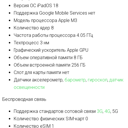
Версия ОС
iPadOS 18
Поддержка Google Mobile Services
нет
Модель процессора
Apple M3
Количество ядер
8
Частота работы процессора
4.05 ГГц
Техпроцесс
3 нм
Графический ускоритель
Apple GPU
Объем оперативной памяти
8 ГБ
Объем встроенной памяти
256 ГБ
Слот для карты памяти
нет
Датчики
акселерометр,
барометр
,
гироскоп
,
датчик
освещенности
Беспроводная связь
Поддержка стандартов сотовой связи
3G
,
4G
, 5G
Количество физических SIM-карт
0
Количество eSIM
1