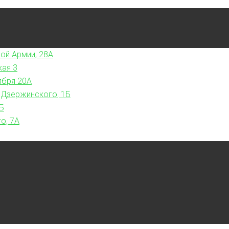
ой Армии, 28А
кая 3
ября 20А
 Дзержинского, 1Б
Б
о, 7А