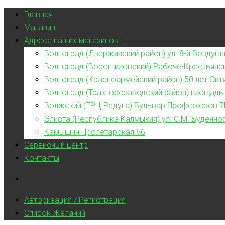
Главная
Магазин
Адреса наших магазинов
Волгоград (Дзержинский район) ул. 8-й Воздушн
Волгоград (Ворошиловский) Рабоче-Крестьянс
Волгоград (Красноармейский район) 50 лет Окт
Волгоград (Тракторозаводский район) площадь
Волжский (ТРЦ Радуга) Бульвар Профсоюзов 7
Элиста (Республика Калмыкия) ул. С.М. Будённог
Камышин Пролетарская 56
Сервисный центр
Контакты
Авторизация / Регистрация
Список Желаний