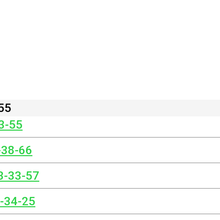
55
3-55
-38-66
3-33-57
8-34-25