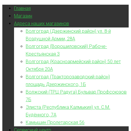
Главная
Магазин
Адреса наших магазинов
Волгоград (Дзержинский район) ул. 8-й
Воздушной Армии, 28А
Волгоград (Ворошиловский) Рабоче-
Крестьянская 3
Волгоград (Красноармейский район) 50 лет
Октября 20А
Волгоград (Тракторозаводский район)
площадь Дзержинского, 1Б
Волжский (ТРЦ Радуга) Бульвар Профсоюзов
7Б
Элиста (Республика Калмыкия) ул. С.М.
Будённого, 7А
Камышин Пролетарская 56
Сервисный центр