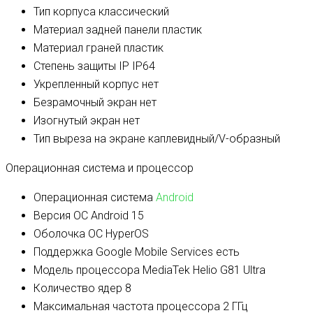
Тип корпуса
классический
Материал задней панели
пластик
Материал граней
пластик
Степень защиты IP
IP64
Укрепленный корпус
нет
Безрамочный экран
нет
Изогнутый экран
нет
Тип выреза на экране
каплевидный/V-образный
Операционная система и процессор
Операционная система
Android
Версия ОС
Android 15
Оболочка ОС
HyperOS
Поддержка Google Mobile Services
есть
Модель процессора
MediaTek Helio G81 Ultra
Количество ядер
8
Максимальная частота процессора
2 ГГц