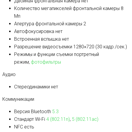
Двойная фронтальная камера
нет
Количество мегапикселей фронтальной камеры
8
Мп
Апертура фронтальной камеры
2
Автофокусировка
нет
Встроенная вспышка
нет
Разрешение видеосъемки
1280×720 (30 кадр./сек.)
Режимы и функции съемки
портретный
режим,
фотофильтры
Аудио
Стереодинамики
нет
Коммуникации
Версия Bluetooth
5.3
Стандарт Wi-Fi
4 (802.11n)
,
5 (802.11ac)
NFC
есть