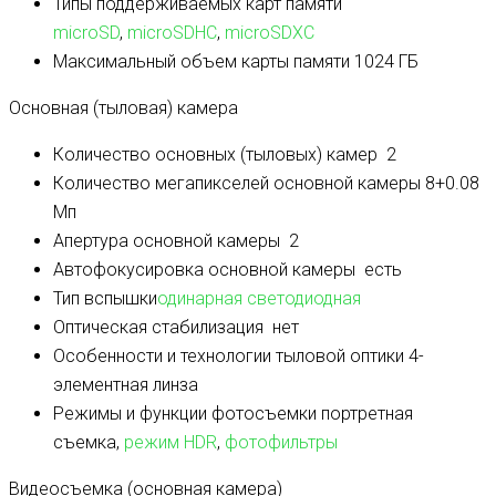
Типы поддерживаемых карт памяти
microSD
,
microSDHC
,
microSDXC
Максимальный объем карты памяти
1024 ГБ
Основная (тыловая) камера
Количество основных (тыловых) камер
2
Количество мегапикселей основной камеры
8+0.08
Мп
Апертура основной камеры
2
Автофокусировка основной камеры
есть
Тип вспышки
одинарная светодиодная
Оптическая стабилизация
нет
Особенности и технологии тыловой оптики
4-
элементная линза
Режимы и функции фотосъемки
портретная
съемка,
режим HDR
,
фотофильтры
Видеосъемка (основная камера)