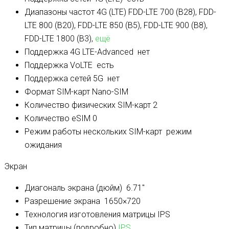
Диапазоны частот 4G (LTE)
FDD-LTE 700 (B28), FDD-
LTE 800 (B20), FDD-LTE 850 (B5), FDD-LTE 900 (B8),
FDD-LTE 1800 (B3),
ещё
Поддержка 4G LTE-Advanced
нет
Поддержка VoLTE
есть
Поддержка сетей 5G
нет
Формат SIM-карт
Nano-SIM
Количество физических SIM-карт
2
Количество eSIM
0
Режим работы нескольких SIM-карт
режим
ожидания
Экран
Диагональ экрана (дюйм)
6.71″
Разрешение экрана
1650×720
Технология изготовления матрицы
IPS
Тип матрицы (подробно)
IPS