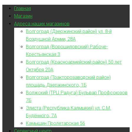
Главная
Магазин
Адреса наших магазинов
Волгоград (Дзержинский район) ул. 8-й
Воздушной Армии, 28А
Волгоград (Ворошиловский) Рабоче-
Крестьянская 3
Волгоград (Красноармейский район) 50 лет
Октября 20А
Волгоград (Тракторозаводский район)
площадь Дзержинского, 1Б
Волжский (ТРЦ Радуга) Бульвар Профсоюзов
7Б
Элиста (Республика Калмыкия) ул. С.М.
Будённого, 7А
Камышин Пролетарская 56
Сервисный центр