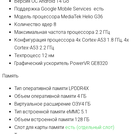
Версия ОС
Android 14 Go
Поддержка Google Mobile Services
есть
Модель процессора
MediaTek Helio G36
Количество ядер
8
Максимальная частота процессора
2.2 ГГц
Конфигурация процессора
4x Cortex-A53 1.8 ГГц, 4x
Cortex-A53 2.2 ГГц
Техпроцесс
12 нм
Графический ускоритель
PowerVR GE8320
Память
Тип оперативной памяти
LPDDR4X
Объем оперативной памяти
4 ГБ
Виртуальное расширение ОЗУ
4 ГБ
Тип встроенной памяти
eMMC 5.1
Объем встроенной памяти
128 ГБ
Слот для карты памяти
есть (отдельный слот)