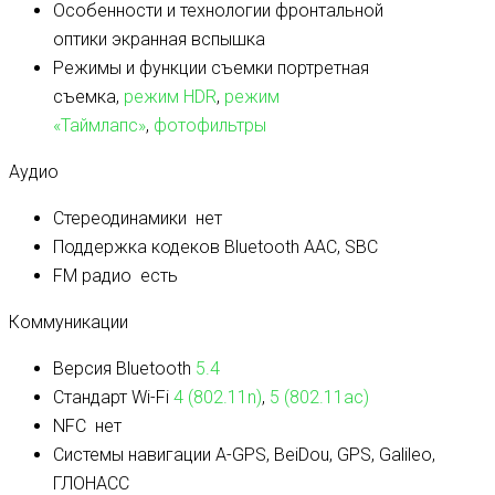
Особенности и технологии фронтальной
оптики
экранная вспышка
Режимы и функции съемки
портретная
съемка,
режим HDR
,
режим
«Таймлапс»
,
фотофильтры
Аудио
Стереодинамики
нет
Поддержка кодеков Bluetooth
AAC, SBC
FM радио
есть
Коммуникации
Версия Bluetooth
5.4
Стандарт Wi-Fi
4 (802.11n)
,
5 (802.11ac)
NFC
нет
Системы навигации
A-GPS, BeiDou, GPS, Galileo,
ГЛОНАСС