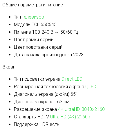
Общие параметры и питание
Тип
телевизор
Модель
TCL 65C645
Питание
100-240 В ～ 50/60 Гц
Цвет рамки
серый
Цвет подставки
серый
Дата начала производства
2023
Экран
Тип подсветки экрана
Direct LED
Расширенная технология экрана
QLED
Диагональ экрана (дюйм)
65″
Диагональ экрана
163 см
Разрешение экрана
4K UltraHD, 3840×2160
Стандарты HDTV
Ultra HD (4K) 2160p
Поддержка HDR
есть