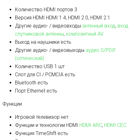
Количество HDMI портов
3
Версия HDMI
HDMI 1.4, HDMI 2.0, HDMI 2.1
Другие аудио- / видеовходы
антенный вход
,
вход
спутниковой антенны
,
композитный AV
Выход на наушники
есть
Другие аудио- / видеовыходы
аудио S/PDIF
(оптический)
Количество USB
1 шт
Слот для CI / PCMCIA
есть
Bluetooth
есть
Порт Ethernet
есть
Функции
Игровой телевизор
нет
Функции и технологии HDMI
HDMI ARC
,
HDMI CEC
Функция TimeShift
есть