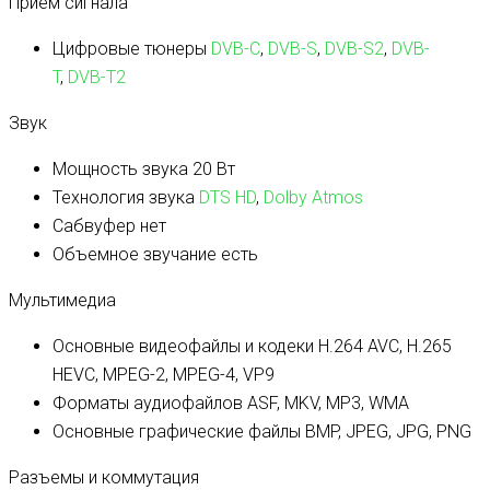
Прием сигнала
Цифровые тюнеры
DVB-C
,
DVB-S
,
DVB-S2
,
DVB-
T
,
DVB-T2
Звук
Мощность звука
20 Вт
Технология звука
DTS HD
,
Dolby Atmos
Сабвуфер
нет
Объемное звучание
есть
Мультимедиа
Основные видеофайлы и кодеки
H.264 AVC, H.265
HEVC, MPEG-2, MPEG-4, VP9
Форматы аудиофайлов
ASF, MKV, MP3, WMA
Основные графические файлы
BMP, JPEG, JPG, PNG
Разъемы и коммутация