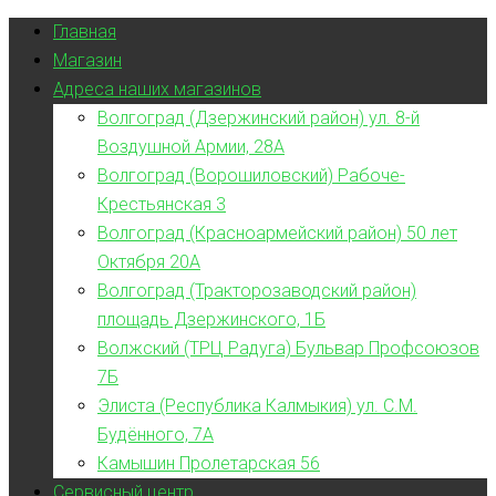
Главная
Магазин
Адреса наших магазинов
Волгоград (Дзержинский район) ул. 8-й
Воздушной Армии, 28А
Волгоград (Ворошиловский) Рабоче-
Крестьянская 3
Волгоград (Красноармейский район) 50 лет
Октября 20А
Волгоград (Тракторозаводский район)
площадь Дзержинского, 1Б
Волжский (ТРЦ Радуга) Бульвар Профсоюзов
7Б
Элиста (Республика Калмыкия) ул. С.М.
Будённого, 7А
Камышин Пролетарская 56
Сервисный центр