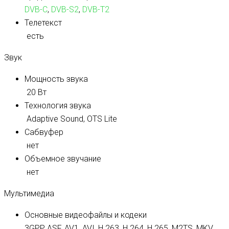
DVB-C
,
DVB-S2
,
DVB-T2
Телетекст
есть
Звук
Мощность звука
20 Вт
Технология звука
Adaptive Sound, OTS Lite
Сабвуфер
нет
Объемное звучание
нет
Мультимедиа
Основные видеофайлы и кодеки
3GPP, ASF, AV1, AVI, H.263, H.264, H.265, M2TS, MKV,