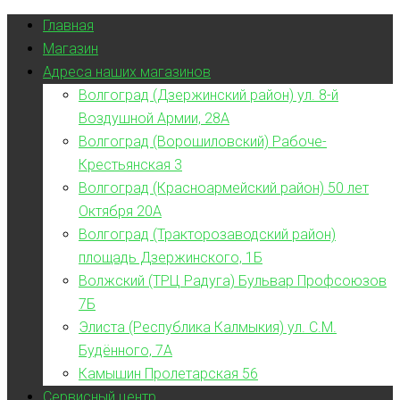
Главная
Магазин
Адреса наших магазинов
Волгоград (Дзержинский район) ул. 8-й
Воздушной Армии, 28А
Волгоград (Ворошиловский) Рабоче-
Крестьянская 3
Волгоград (Красноармейский район) 50 лет
Октября 20А
Волгоград (Тракторозаводский район)
площадь Дзержинского, 1Б
Волжский (ТРЦ Радуга) Бульвар Профсоюзов
7Б
Элиста (Республика Калмыкия) ул. С.М.
Будённого, 7А
Камышин Пролетарская 56
Сервисный центр