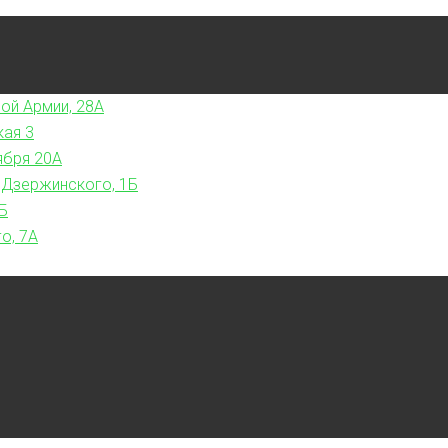
ой Армии, 28А
кая 3
ября 20А
 Дзержинского, 1Б
Б
о, 7А