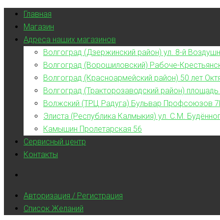
Главная
Магазин
Адреса наших магазинов
Волгоград (Дзержинский район) ул. 8-й Воздушн
Волгоград (Ворошиловский) Рабоче-Крестьянс
Волгоград (Красноармейский район) 50 лет Окт
Волгоград (Тракторозаводский район) площадь
Волжский (ТРЦ Радуга) Бульвар Профсоюзов 7
Элиста (Республика Калмыкия) ул. С.М. Будённог
Камышин Пролетарская 56
Сервисный центр
Контакты
Авторизация / Регистрация
Список Желаний