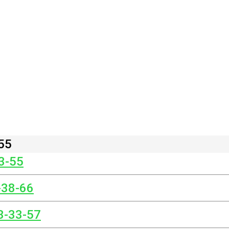
55
3-55
-38-66
3-33-57